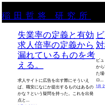
稲田哲将 研究所
失業率の定義と有効
ビ
求人倍率の定義から
対
漏れているものを考
ビュ
える。
から
た場
ロ…
求人サイトに広告を出す際にそういえ
1月 2
ば、職安になにか提出するものはあるの
かな？という疑問を持った。これを出発
点と…