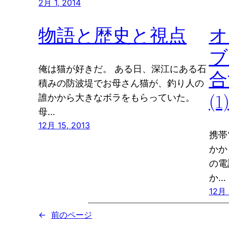
2月 1, 2014
物語と歴史と視点
オ
ブ
俺は猫が好きだ。 ある日、深江にある石
合
積みの防波堤でお母さん猫が、釣り人の
(1
誰かから大きなボラをもらっていた。
母…
12月 15, 2013
携帯
かか
の電
か…
12月 
←
前のページ