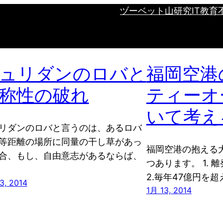
ヅーベット山研究
IT
教育
ュリダンのロバと
福岡空港
称性の破れ
ティーオ
いて考える
リダンのロバと言うのは、あるロバ
等距離の場所に同量の干し草があっ
福岡空港の抱える
合、もし、自由意志があるならば、
つあります。 1.
2.毎年47億円を超
3, 2014
1月 13, 2014