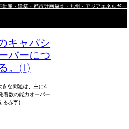
不動産・建築・都市計画
福岡・九州・アジア
エネルギー
のキャパシ
ーバーにつ
。(1)
大きな問題は、主に4
 離発着数の能力オーバー
える赤字(…