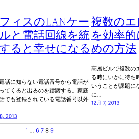
フィスのLANケー
複数のエ
ルと電話回線を統
を効率的
すると幸せになる
めの方法
)
高層ビルで複数の
る時にいかに待ち
電話に知らない電話番号から電話が
いうことが課題に
ってくると出るのを躊躇する。家庭
に…
話でも登録されている電話番号以外
12月 7, 2013
8, 2013
1
…
6
7
8
9