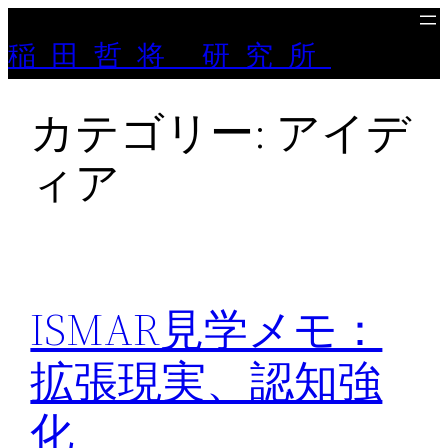
内
稲田哲将 研究所
容
を
ス
カテゴリー:
アイデ
キ
ッ
ィア
プ
ISMAR見学メモ：
拡張現実、認知強
化