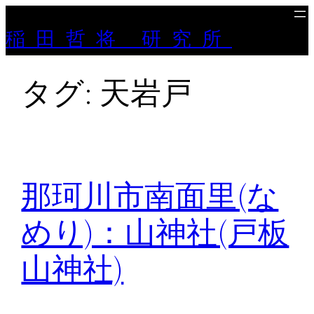
内
稲田哲将 研究所
容
を
ス
タグ:
天岩戸
キ
ッ
プ
那珂川市南面里(な
めり)：山神社(戸板
山神社)